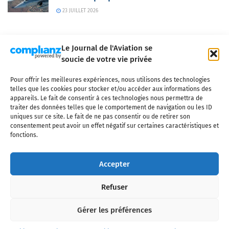
23 JUILLET 2026
Le Journal de l'Aviation se
soucie de votre vie privée
Pour offrir les meilleures expériences, nous utilisons des technologies
Qui sommes-nous ?
Nous contacter
Partenaires
telles que les cookies pour stocker et/ou accéder aux informations des
Mentions légales
CGV
Politique de confidentialité
Cookies
appareils. Le fait de consentir à ces technologies nous permettra de
traiter des données telles que le comportement de navigation ou les ID
uniques sur ce site. Le fait de ne pas consentir ou de retirer son
consentement peut avoir un effet négatif sur certaines caractéristiques et
fonctions.
Copyright © 2025 LE JOURNAL DE L'AVIATION
- tous droits réservés - Le
Journal de l'Aviation, média français de référence couvrant l'actualité de
Accepter
l'industrie aéronautique, l'aviation commerciale, l'aviation d'affaires, les
services MRO et après-vente, le financement et la location d'aéronefs
Refuser
civils, l'aéronautique de défense et l'industrie spatiale. Toute reproduction,
totale ou partielle et sous quelque forme ou support que ce soit, est
interdite sans autorisation écrite spécifique du Journal de l’Aviation.
Gérer les préférences