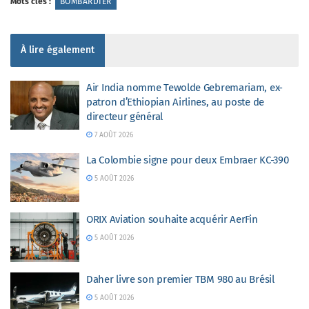
Mots clés :
BOMBARDIER
À lire également
Air India nomme Tewolde Gebremariam, ex-
patron d’Ethiopian Airlines, au poste de
directeur général
7 AOÛT 2026
La Colombie signe pour deux Embraer KC-390
5 AOÛT 2026
ORIX Aviation souhaite acquérir AerFin
5 AOÛT 2026
Daher livre son premier TBM 980 au Brésil
5 AOÛT 2026