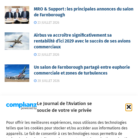
MRO & Support : les principales annonces du salon
de Farnborough
23 JUILLET 2026
Airbus va accroître significativement sa
rentabilité d’ici 2029 avec le succès de ses avions
commerciaux
22 JUILLET 2026
Un salon de Farnborough partagé entre euphorie
commerciale et zones de turbulences
20 JUILLET 2026
Le Journal de l'Aviation se
soucie de votre vie privée
Pour offrir les meilleures expériences, nous utilisons des technologies
Qui sommes-nous ?
Nous contacter
Partenaires
telles que les cookies pour stocker et/ou accéder aux informations des
Mentions légales
CGV
Politique de confidentialité
Cookies
appareils. Le fait de consentir à ces technologies nous permettra de