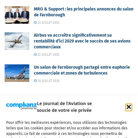
MRO & Support : les principales annonces du salon
de Farnborough
23 JUILLET 2026
Airbus va accroître significativement sa
rentabilité d’ici 2029 avec le succès de ses avions
commerciaux
22 JUILLET 2026
Un salon de Farnborough partagé entre euphorie
commerciale et zones de turbulences
20 JUILLET 2026
Le Journal de l'Aviation se
soucie de votre vie privée
Pour offrir les meilleures expériences, nous utilisons des technologies
Qui sommes-nous ?
Nous contacter
Partenaires
telles que les cookies pour stocker et/ou accéder aux informations des
Mentions légales
CGV
Politique de confidentialité
Cookies
appareils. Le fait de consentir à ces technologies nous permettra de