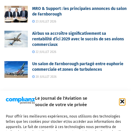
MRO & Support : les principales annonces du salon
de Farnborough
23 JUILLET 2026
Airbus va accroître significativement sa
rentabilité d’ici 2029 avec le succès de ses avions
commerciaux
22 JUILLET 2026
Un salon de Farnborough partagé entre euphorie
commerciale et zones de turbulences
20 JUILLET 2026
Le Journal de l'Aviation se
soucie de votre vie privée
Pour offrir les meilleures expériences, nous utilisons des technologies
Qui sommes-nous ?
Nous contacter
Partenaires
telles que les cookies pour stocker et/ou accéder aux informations des
Mentions légales
CGV
Politique de confidentialité
Cookies
appareils. Le fait de consentir à ces technologies nous permettra de