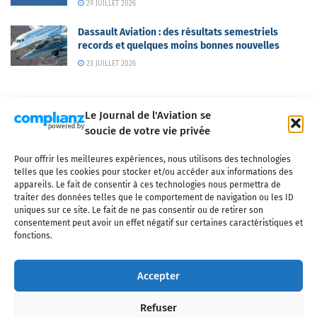
29 JUILLET 2026
Dassault Aviation : des résultats semestriels
records et quelques moins bonnes nouvelles
23 JUILLET 2026
Le Journal de l'Aviation se
soucie de votre vie privée
Pour offrir les meilleures expériences, nous utilisons des technologies
Qui sommes-nous ?
Nous contacter
Partenaires
telles que les cookies pour stocker et/ou accéder aux informations des
Mentions légales
CGV
Politique de confidentialité
Cookies
appareils. Le fait de consentir à ces technologies nous permettra de
traiter des données telles que le comportement de navigation ou les ID
uniques sur ce site. Le fait de ne pas consentir ou de retirer son
consentement peut avoir un effet négatif sur certaines caractéristiques et
fonctions.
Copyright © 2025 LE JOURNAL DE L'AVIATION
- tous droits réservés - Le
Journal de l'Aviation, média français de référence couvrant l'actualité de
Accepter
l'industrie aéronautique, l'aviation commerciale, l'aviation d'affaires, les
services MRO et après-vente, le financement et la location d'aéronefs
Refuser
civils, l'aéronautique de défense et l'industrie spatiale. Toute reproduction,