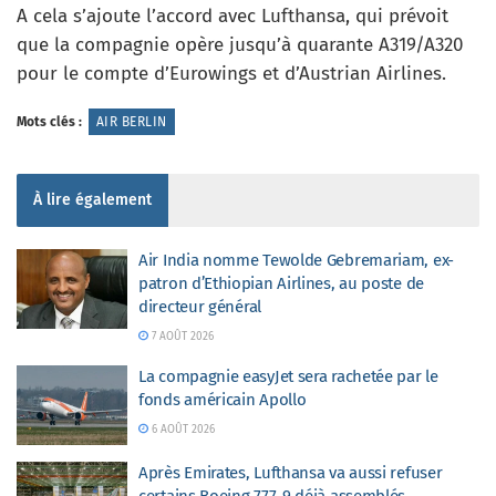
A cela s’ajoute l’accord avec Lufthansa, qui prévoit
que la compagnie opère jusqu’à quarante A319/A320
pour le compte d’Eurowings et d’Austrian Airlines.
Mots clés :
AIR BERLIN
À lire également
Air India nomme Tewolde Gebremariam, ex-
patron d’Ethiopian Airlines, au poste de
directeur général
7 AOÛT 2026
La compagnie easyJet sera rachetée par le
fonds américain Apollo
6 AOÛT 2026
Après Emirates, Lufthansa va aussi refuser
certains Boeing 777-9 déjà assemblés