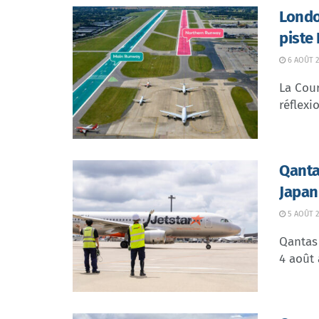
Londo
piste
6 AOÛT 2
La Cour
réflexio
Qanta
Japan
5 AOÛT 2
Qantas 
4 août 