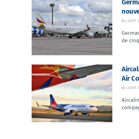
Germa
nouve
4 AOÛT 2
German 
de cinq
Airca
Air C
4 AOÛT 2
Aircali
compagn