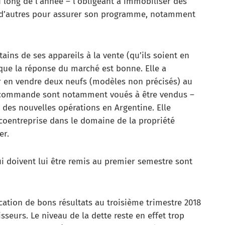
 long de l’année – l’obligeant à immobiliser des
er d’autres pour assurer son programme, notamment
ains de ses appareils à la vente (qu’ils soient en
e que la réponse du marché est bonne. Elle a
r en vendre deux neufs (modèles non précisés) au
n commande sont notamment voués à être vendus –
 des nouvelles opérations en Argentine. Elle
coentreprise dans le domaine de la propriété
er.
ui doivent lui être remis au premier semestre sont
ication de bons résultats au troisième trimestre 2018
isseurs. Le niveau de la dette reste en effet trop