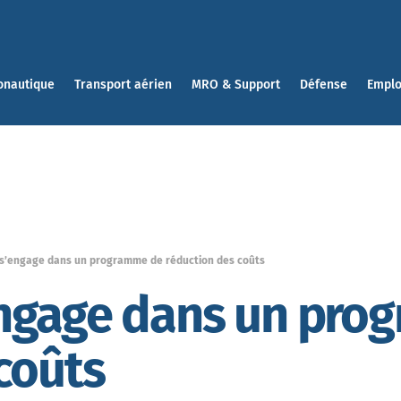
onautique
Transport aérien
MRO & Support
Défense
Emplo
s’engage dans un programme de réduction des coûts
ngage dans un pro
coûts