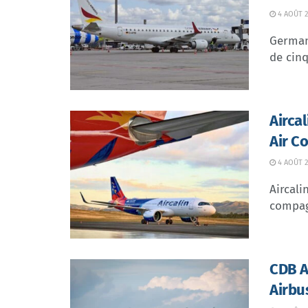
4 AOÛT 2
German 
de cinq
Airca
Air C
4 AOÛT 2
Aircali
compagn
CDB Av
Airbu