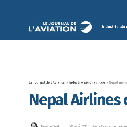
Industrie aér
Le Journal de l'Aviation
»
Industrie aéronautique
»
Nepal Airl
Nepal Airline
Emilie Drab
29 avril 2013
dans
Transport aéri