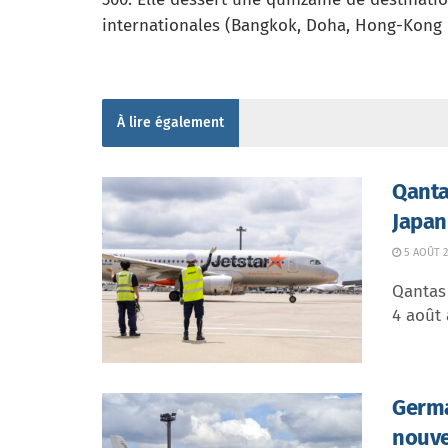
internationales (Bangkok, Doha, Hong-Kong 
À lire également
Qanta
Japan
5 AOÛT 2
Qantas 
4 août 
Germa
nouve