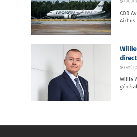
4 AOÛT 2
CDB Avi
Airbus 
Willi
direc
3 AOÛT 2
Willie 
général