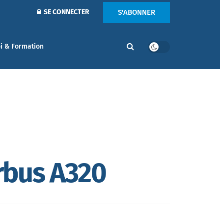
S'ABONNER
SE CONNECTER
i & Formation
rbus A320