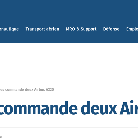
onautique
Transport aérien
MRO & Support
Défense
Emplo
ines commande deux Airbus A320
s commande deux Ai
en