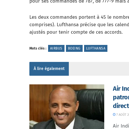
pour ses commandes de 787, de 777-9 mais a
Les deux commandes portent à 45 le nombre 
comprises). Lufthansa précise que les calend
ajustés pour tenir compte de ces accords.
Mots clés :
AIRBUS
BOEING
LUFTHANSA
À lire également
Air I
patro
direc
7 AOÛT 2
Air In