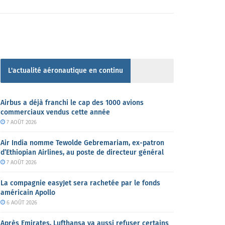
L'actualité aéronautique en continu
Airbus a déjà franchi le cap des 1000 avions
commerciaux vendus cette année
7 AOÛT 2026
Air India nomme Tewolde Gebremariam, ex-patron
d’Ethiopian Airlines, au poste de directeur général
7 AOÛT 2026
La compagnie easyJet sera rachetée par le fonds
américain Apollo
6 AOÛT 2026
Après Emirates, Lufthansa va aussi refuser certains