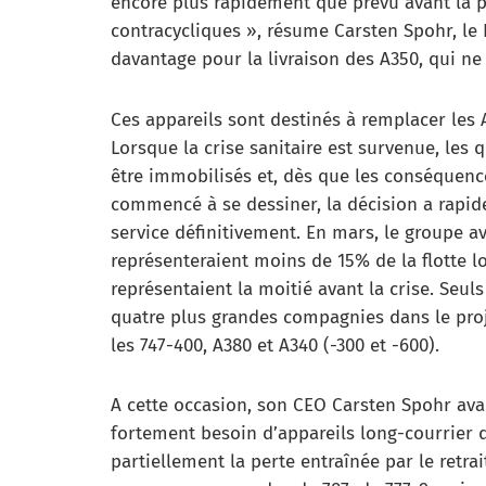
encore plus rapidement que prévu avant la 
contracycliques », résume Carsten Spohr, le 
davantage pour la livraison des A350, qui ne
Ces appareils sont destinés à remplacer les A
Lorsque la crise sanitaire est survenue, les
être immobilisés et, dès que les conséquence
commencé à se dessiner, la décision a rapide
service définitivement. En mars, le groupe a
représenteraient moins de 15% de la flotte l
représentaient la moitié avant la crise. Seuls
quatre plus grandes compagnies dans le proje
les 747-400, A380 et A340 (-300 et -600).
A cette occasion, son CEO Carsten Spohr ava
fortement besoin d’appareils long-courrier 
partiellement la perte entraînée par le retra