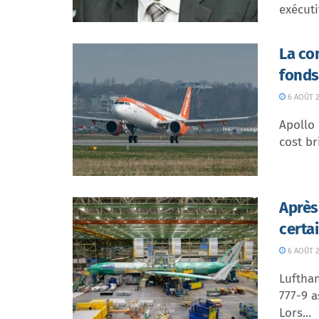
exécuti
La co
fonds
6 AOÛT 2
Apollo
cost br
Après
certa
6 AOÛT 2
Lufthan
777-9 a
Lors...