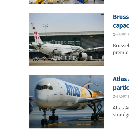
Bruss
capac
6 AOÛT 2
Brussel
premier
Atlas
parti
6 AOÛT 2
Atlas A
stratég