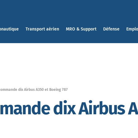
onautique
Transport aérien
MRO & Support
Défense
Emplo
commande dix Airbus A350 et Boeing 787
mande dix Airbus A