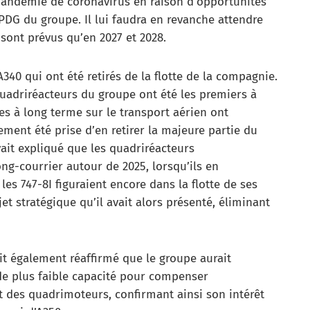
pandémie de coronavirus en raison d’opportunités
PDG du groupe. Il lui faudra en revanche attendre
 sont prévus qu’en 2027 et 2028.
340 qui ont été retirés de la flotte de la compagnie.
 quadriréacteurs du groupe ont été les premiers à
s à long terme sur le transport aérien ont
ment été prise d’en retirer la majeure partie du
vait expliqué que les quadriréacteurs
ong-courrier autour de 2025, lorsqu’ils en
 les 747-8I figuraient encore dans la flotte de ses
t stratégique qu’il avait alors présenté, éliminant
it également réaffirmé que le groupe aurait
de plus faible capacité pour compenser
it des quadrimoteurs, confirmant ainsi son intérêt