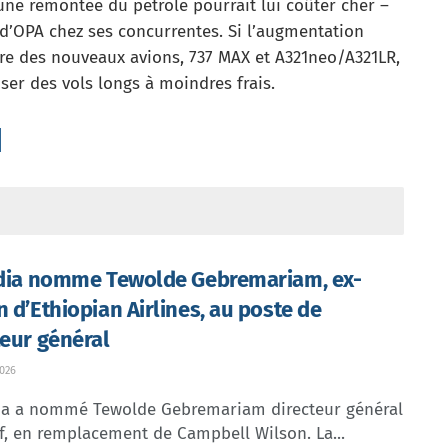
 une remontée du pétrole pourrait lui coûter cher –
s d’OPA chez ses concurrentes. Si l’augmentation
tre des nouveaux avions, 737 MAX et A321neo/A321LR,
iser des vols longs à moindres frais.
ndia nomme Tewolde Gebremariam, ex-
n d’Ethiopian Airlines, au poste de
teur général
026
dia a nommé Tewolde Gebremariam directeur général
f, en remplacement de Campbell Wilson. La...