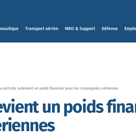
onautique
Transport aérien
MRO & Support
Défense
Emplo
Le pétrole redevient un poids financier pour les compagnies aériennes
vient un poids fina
riennes