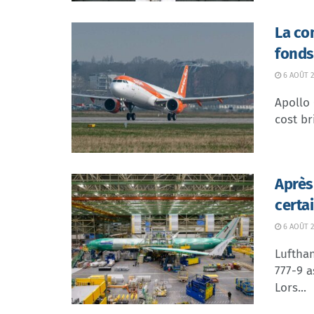
La co
fonds
6 AOÛT 2
Apollo
cost br
Après
certa
6 AOÛT 2
Lufthan
777-9 a
Lors...