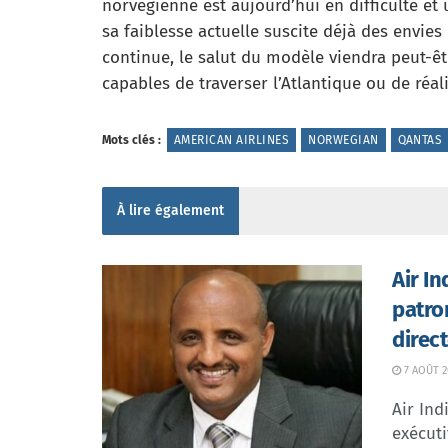
norvégienne est aujourd’hui en difficulté et
sa faiblesse actuelle suscite déjà des envie
continue, le salut du modèle viendra peut-ê
capables de traverser l’Atlantique ou de réal
Mots clés :
AMERICAN AIRLINES
NORWEGIAN
QANTAS
À lire également
Air I
patro
direc
7 AOÛT 2
Air In
exécuti