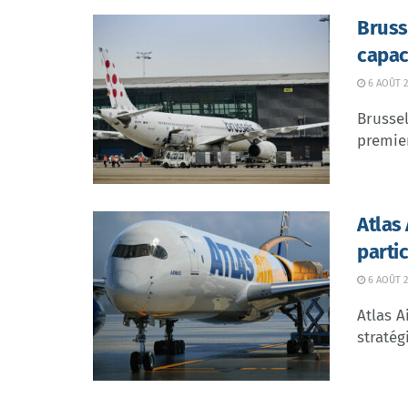
Bruss
capac
6 AOÛT 2
Brussel
premier
Atlas
parti
6 AOÛT 2
Atlas A
stratég