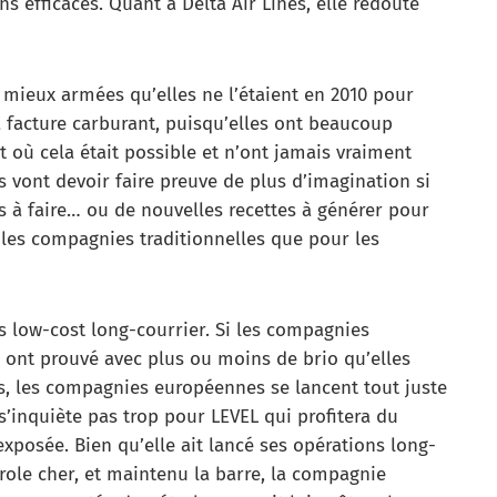
 efficaces. Quant à Delta Air Lines, elle redoute
 mieux armées qu’elles ne l’étaient en 2010 pour
a facture carburant, puisqu’elles ont beaucoup
ut où cela était possible et n’ont jamais vraiment
es vont devoir faire preuve de plus d’imagination si
s à faire… ou de nouvelles recettes à générer pour
les compagnies traditionnelles que pour les
s low-cost long-courrier. Si les compagnies
X ont prouvé avec plus ou moins de brio qu’elles
rs, les compagnies européennes se lancent tout juste
s’inquiète pas trop pour LEVEL qui profitera du
posée. Bien qu’elle ait lancé ses opérations long-
trole cher, et maintenu la barre, la compagnie