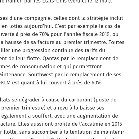
 iranien par les Etats-Unis (verdict le 12 mai).
ses d’une compagnie, celles dont la stratégie inclut
ien loties aujourd’hui. C’est par exemple le cas de
uverte à près de 70% pour l’année fiscale 2019, ou
 la hausse de sa facture au premier trimestre. Toutes
llier une progression continue des tarifs du
ent de leur flotte. Qantas par le remplacement de
termes de consommation et qui permettront
aintenance, Southwest par le remplacement de ses
-KLM est quant à lui couvert à près de 60%.
ultats se dégrader à cause du carburant (poste de
remier trimestre) et a revu à la baisse ses
da également a souffert, avec une augmentation de
ture. Elles aussi ont profité de l’accalmie en 2015
r flotte, sans succomber à la tentation de maintenir