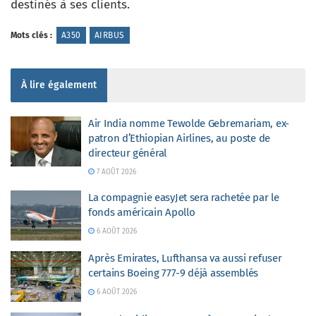
destinés à ses clients.
Mots clés :
A350
AIRBUS
À lire également
Air India nomme Tewolde Gebremariam, ex-
patron d’Ethiopian Airlines, au poste de
directeur général
7 AOÛT 2026
La compagnie easyJet sera rachetée par le
fonds américain Apollo
6 AOÛT 2026
Après Emirates, Lufthansa va aussi refuser
certains Boeing 777-9 déjà assemblés
6 AOÛT 2026