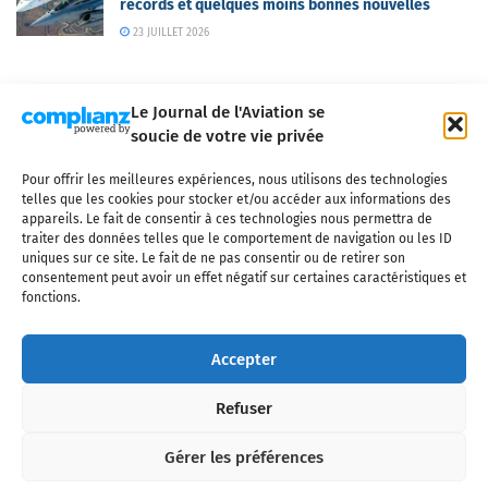
records et quelques moins bonnes nouvelles
23 JUILLET 2026
Le Journal de l'Aviation se
soucie de votre vie privée
Pour offrir les meilleures expériences, nous utilisons des technologies
Qui sommes-nous ?
Nous contacter
Partenaires
telles que les cookies pour stocker et/ou accéder aux informations des
Mentions légales
CGV
Politique de confidentialité
Cookies
appareils. Le fait de consentir à ces technologies nous permettra de
traiter des données telles que le comportement de navigation ou les ID
uniques sur ce site. Le fait de ne pas consentir ou de retirer son
consentement peut avoir un effet négatif sur certaines caractéristiques et
fonctions.
Copyright © 2025 LE JOURNAL DE L'AVIATION
- tous droits réservés - Le
Journal de l'Aviation, média français de référence couvrant l'actualité de
Accepter
l'industrie aéronautique, l'aviation commerciale, l'aviation d'affaires, les
services MRO et après-vente, le financement et la location d'aéronefs
Refuser
civils, l'aéronautique de défense et l'industrie spatiale. Toute reproduction,
totale ou partielle et sous quelque forme ou support que ce soit, est
interdite sans autorisation écrite spécifique du Journal de l’Aviation.
Gérer les préférences