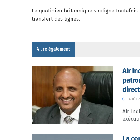
Le quotidien britannique souligne toutefois 
transfert des lignes.
À lire également
Air I
patro
direc
7 AOÛT 2
Air In
exécuti
La co