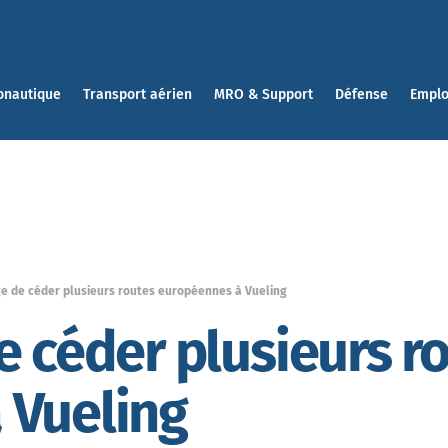
onautique
Transport aérien
MRO & Support
Défense
Emplo
ge de céder plusieurs routes européennes à Vueling
e céder plusieurs r
 Vueling