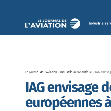
Industrie aér
Le Journal de l'Aviation
»
Industrie aéronautique
»
IAG envisa
IAG envisage d
européennes à