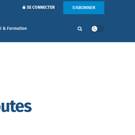
S'ABONNER
SE CONNECTER
i & Formation
outes