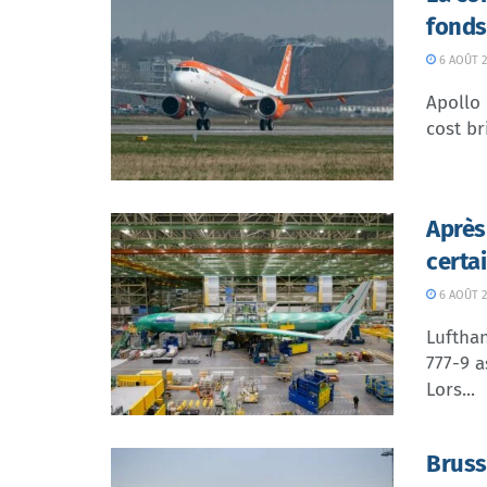
fonds
6 AOÛT 2
Apollo
cost br
Après
certa
6 AOÛT 2
Lufthan
777-9 a
Lors...
Bruss