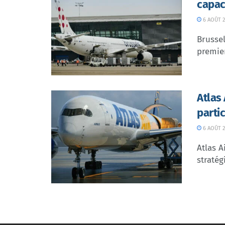
capac
6 AOÛT 2
Brussel
premier
Atlas
parti
6 AOÛT 2
Atlas A
stratég