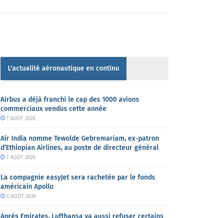
L'actualité aéronautique en continu
Airbus a déjà franchi le cap des 1000 avions
commerciaux vendus cette année
7 AOÛT 2026
Air India nomme Tewolde Gebremariam, ex-patron
d’Ethiopian Airlines, au poste de directeur général
7 AOÛT 2026
La compagnie easyJet sera rachetée par le fonds
américain Apollo
6 AOÛT 2026
Après Emirates, Lufthansa va aussi refuser certains