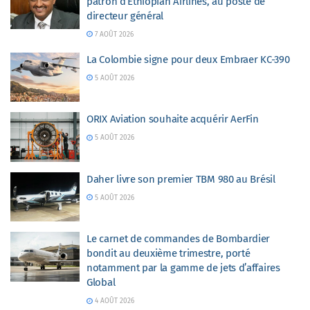
patron d’Ethiopian Airlines, au poste de
directeur général
7 AOÛT 2026
La Colombie signe pour deux Embraer KC-390
5 AOÛT 2026
ORIX Aviation souhaite acquérir AerFin
5 AOÛT 2026
Daher livre son premier TBM 980 au Brésil
5 AOÛT 2026
Le carnet de commandes de Bombardier
bondit au deuxième trimestre, porté
notamment par la gamme de jets d’affaires
Global
4 AOÛT 2026