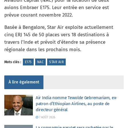
Aviation Capital (NAC) pour la location de deux
avions Embraer E175. Leur entrée en service est
prévue courant novembre 2022.
Basée à Bengalore, Star Air exploite actuellement
cinq ERJ 145 de 50 places vers 18 destinations à
travers l’Inde et prévoit d’étendre sa présence
régionale dans les prochains mois.
Mots clés :
E175
NAC
STAR AIR
À lire également
Air India nomme Tewolde Gebremariam, ex-
patron d’Ethiopian Airlines, au poste de
directeur général
7 AOÛT 2026
La compagnie easyJet sera rachetée par le