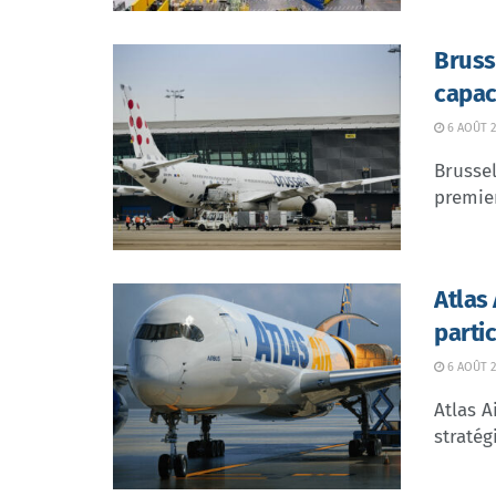
Bruss
capac
6 AOÛT 2
Brussel
premier
Atlas
parti
6 AOÛT 2
Atlas A
stratég