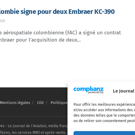
lombie signe pour deux Embraer KC-390
026
e aérospatiale colombienne (FAC) a signé un contrat
braer pour l’acquisition de deux...
Le Journal
Mentions légales
CGV
Politique de confidentialité
Cookies
Pour offrir les meilleures expérience
et/ou accéder aux informations des a
des données telles que le comporteme
ou de retirer son consentement peut a
vés - Le Journal de l'Aviation, média français de référence couvrant l'actualité de
ffaires, les services MRO et après-vente, le financement et la location d'aéronefs c