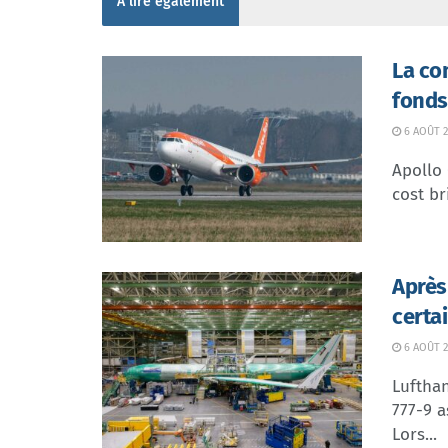
À lire également
La co
fonds
6 AOÛT 2
Apollo
cost br
Après
certa
6 AOÛT 2
Lufthan
777-9 a
Lors...