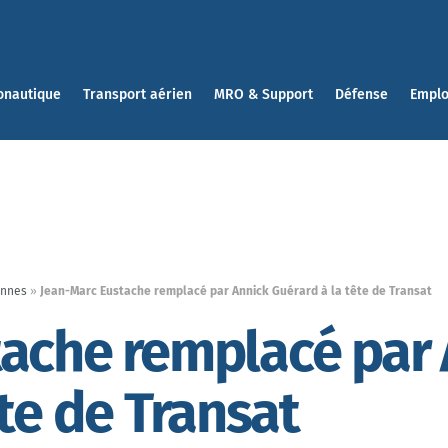
onautique
Transport aérien
MRO & Support
Défense
Emplo
ennes
»
Jean-Marc Eustache remplacé par Annick Guérard à la tête de Transat
tache remplacé par
te de Transat