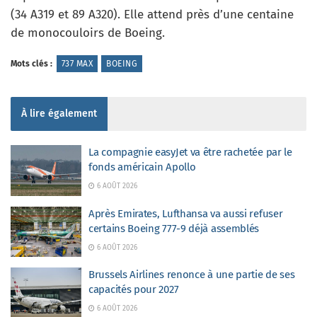
(34 A319 et 89 A320). Elle attend près d’une centaine
de monocouloirs de Boeing.
Mots clés :
737 MAX
BOEING
À lire également
La compagnie easyJet va être rachetée par le
fonds américain Apollo
6 AOÛT 2026
Après Emirates, Lufthansa va aussi refuser
certains Boeing 777-9 déjà assemblés
6 AOÛT 2026
Brussels Airlines renonce à une partie de ses
capacités pour 2027
6 AOÛT 2026