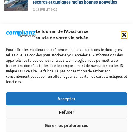
records et quelques moins bonnes nouvelles
23 JUILLET 2026
Le Journal de l'Aviation se
soucie de votre vie privée
Pour offrir les meilleures expériences, nous utilisons des technologies
Qui sommes-nous ?
Nous contacter
Partenaires
telles que les cookies pour stocker et/ou accéder aux informations des
Mentions légales
CGV
Politique de confidentialité
Cookies
appareils. Le fait de consentir à ces technologies nous permettra de
traiter des données telles que le comportement de navigation ou les ID
uniques sur ce site. Le fait de ne pas consentir ou de retirer son
consentement peut avoir un effet négatif sur certaines caractéristiques et
fonctions.
Copyright © 2025 LE JOURNAL DE L'AVIATION
- tous droits réservés - Le
Journal de l'Aviation, média français de référence couvrant l'actualité de
Accepter
l'industrie aéronautique, l'aviation commerciale, l'aviation d'affaires, les
services MRO et après-vente, le financement et la location d'aéronefs
Refuser
civils, l'aéronautique de défense et l'industrie spatiale. Toute reproduction,
totale ou partielle et sous quelque forme ou support que ce soit, est
interdite sans autorisation écrite spécifique du Journal de l’Aviation.
Gérer les préférences