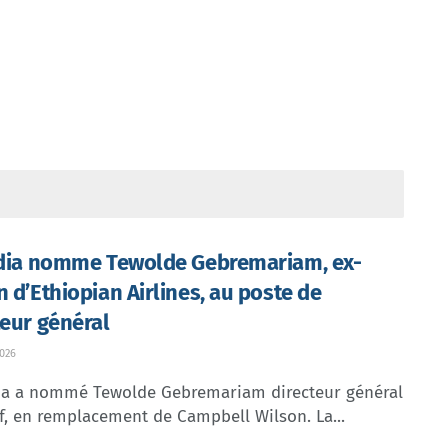
ndia nomme Tewolde Gebremariam, ex-
n d’Ethiopian Airlines, au poste de
teur général
026
dia a nommé Tewolde Gebremariam directeur général
f, en remplacement de Campbell Wilson. La...