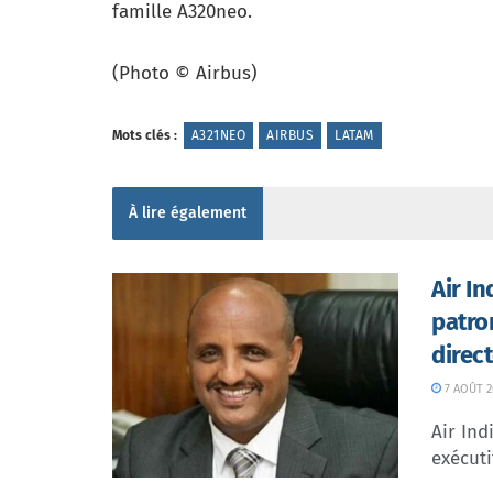
famille A320neo.
(Photo © Airbus)
Mots clés :
A321NEO
AIRBUS
LATAM
À lire également
Air I
patro
direc
7 AOÛT 2
Air In
exécuti