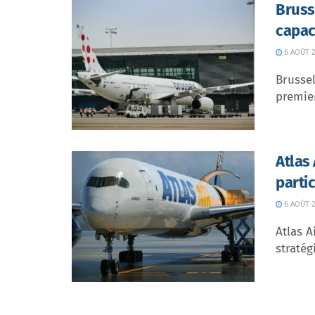
Bruss
capac
6 AOÛT 2
Brussel
premier
Atlas
parti
6 AOÛT 2
Atlas A
stratég