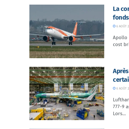
La co
fonds
6 AOÛT 2
Apollo
cost br
Après
certa
6 AOÛT 2
Lufthan
777-9 a
Lors...