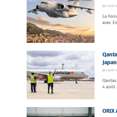
5 AOÛT 2
La Forc
avec Em
Qanta
Japan
5 AOÛT 2
Qantas 
4 août 
ORIX 