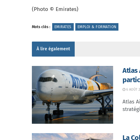
(Photo © Emirates)
Mots clés :
EMIRATES
EMPLOI & FORMATION
À lire également
Atlas
parti
6 AOÛT 2
Atlas A
stratég
La Co