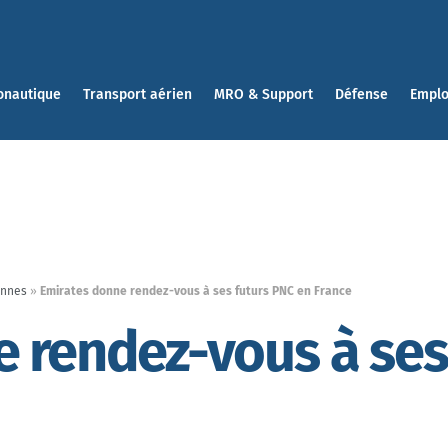
onautique
Transport aérien
MRO & Support
Défense
Emplo
ennes
»
Emirates donne rendez-vous à ses futurs PNC en France
 rendez-vous à ses