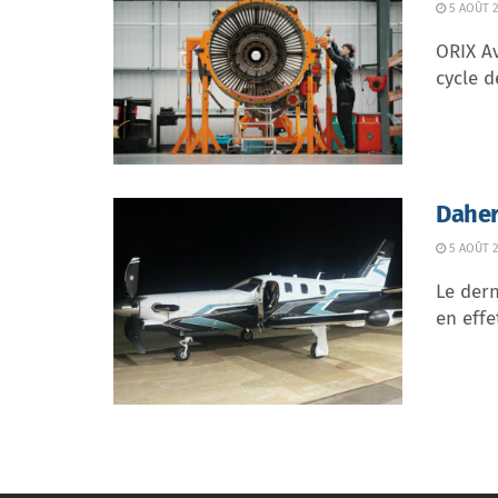
5 AOÛT 2
ORIX Av
cycle d
Daher
5 AOÛT 2
Le dern
en effe