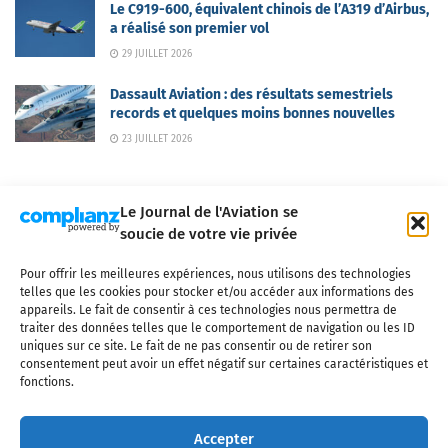
Le C919-600, équivalent chinois de l’A319 d’Airbus,
a réalisé son premier vol
29 JUILLET 2026
Dassault Aviation : des résultats semestriels
records et quelques moins bonnes nouvelles
23 JUILLET 2026
Le Journal de l'Aviation se
soucie de votre vie privée
Pour offrir les meilleures expériences, nous utilisons des technologies
Qui sommes-nous ?
Nous contacter
Partenaires
telles que les cookies pour stocker et/ou accéder aux informations des
Mentions légales
CGV
Politique de confidentialité
Cookies
appareils. Le fait de consentir à ces technologies nous permettra de
traiter des données telles que le comportement de navigation ou les ID
uniques sur ce site. Le fait de ne pas consentir ou de retirer son
consentement peut avoir un effet négatif sur certaines caractéristiques et
fonctions.
Copyright © 2025 LE JOURNAL DE L'AVIATION
- tous droits réservés - Le
Journal de l'Aviation, média français de référence couvrant l'actualité de
Accepter
l'industrie aéronautique, l'aviation commerciale, l'aviation d'affaires, les