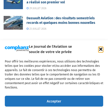
a réalisé son premier vol
29 JUILLET 2026
Dassault Aviation : des résultats semestriels
records et quelques moins bonnes nouvelles
23 JUILLET 2026
Le Journal de l'Aviation se
soucie de votre vie privée
Pour offrir les meilleures expériences, nous utilisons des technologies
Qui sommes-nous ?
Nous contacter
Partenaires
telles que les cookies pour stocker et/ou accéder aux informations des
Mentions légales
CGV
Politique de confidentialité
Cookies
appareils. Le fait de consentir à ces technologies nous permettra de
traiter des données telles que le comportement de navigation ou les ID
uniques sur ce site. Le fait de ne pas consentir ou de retirer son
consentement peut avoir un effet négatif sur certaines caractéristiques et
fonctions.
Copyright © 2025 LE JOURNAL DE L'AVIATION
- tous droits réservés - Le
Journal de l'Aviation, média français de référence couvrant l'actualité de
Accepter
l'industrie aéronautique, l'aviation commerciale, l'aviation d'affaires, les
services MRO et après-vente, le financement et la location d'aéronefs