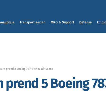
onautique
Transport aérien
MRO & Support
Défense
Emplo
ern prend 5 Boeing 787-9 chez Air Lease
 prend 5 Boeing 787