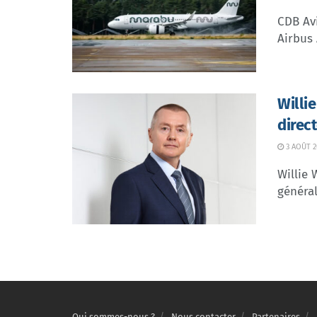
CDB Avi
Airbus 
Willi
direc
3 AOÛT 2
Willie 
général
Qui sommes-nous ?
Nous contacter
Partenaires