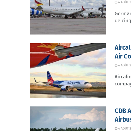
4 AOÛT 2
German 
de cinq
Airca
Air C
4 AOÛT 2
Aircali
compagn
CDB Av
Airbu
4 AOÛT 2