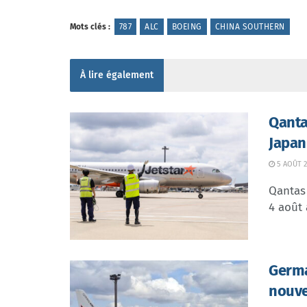
Mots clés :
787
ALC
BOEING
CHINA SOUTHERN
À lire également
Qanta
Japan
5 AOÛT 2
Qantas 
4 août 
Germa
nouve