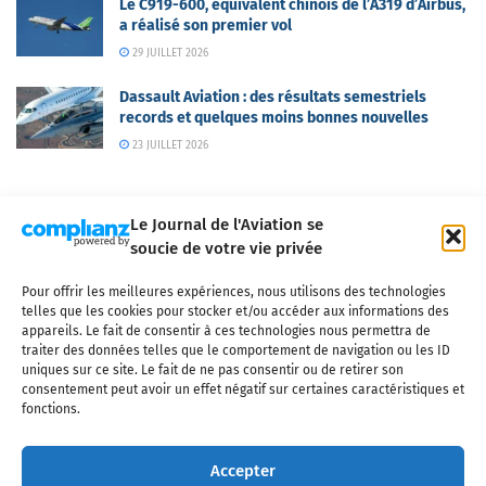
Le C919-600, équivalent chinois de l’A319 d’Airbus,
a réalisé son premier vol
29 JUILLET 2026
Dassault Aviation : des résultats semestriels
records et quelques moins bonnes nouvelles
23 JUILLET 2026
Le Journal de l'Aviation se
soucie de votre vie privée
Pour offrir les meilleures expériences, nous utilisons des technologies
Qui sommes-nous ?
Nous contacter
Partenaires
telles que les cookies pour stocker et/ou accéder aux informations des
Mentions légales
CGV
Politique de confidentialité
Cookies
appareils. Le fait de consentir à ces technologies nous permettra de
traiter des données telles que le comportement de navigation ou les ID
uniques sur ce site. Le fait de ne pas consentir ou de retirer son
consentement peut avoir un effet négatif sur certaines caractéristiques et
fonctions.
Copyright © 2025 LE JOURNAL DE L'AVIATION
- tous droits réservés - Le
Journal de l'Aviation, média français de référence couvrant l'actualité de
Accepter
l'industrie aéronautique, l'aviation commerciale, l'aviation d'affaires, les