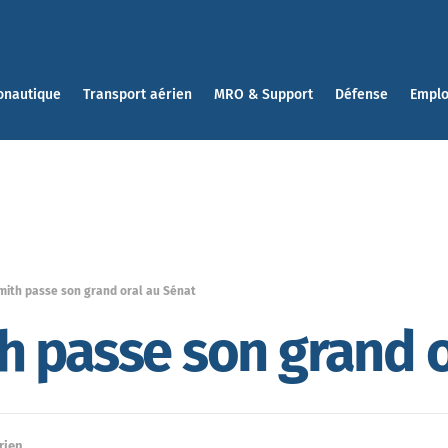
onautique
Transport aérien
MRO & Support
Défense
Emplo
mith passe son grand oral au Sénat
 passe son grand o
rien