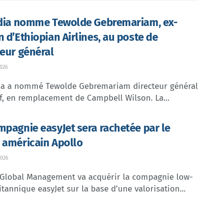
ndia nomme Tewolde Gebremariam, ex-
n d’Ethiopian Airlines, au poste de
teur général
026
dia a nommé Tewolde Gebremariam directeur général
f, en remplacement de Campbell Wilson. La...
mpagnie easyJet sera rachetée par le
 américain Apollo
026
 Global Management va acquérir la compagnie low-
itannique easyJet sur la base d’une valorisation...