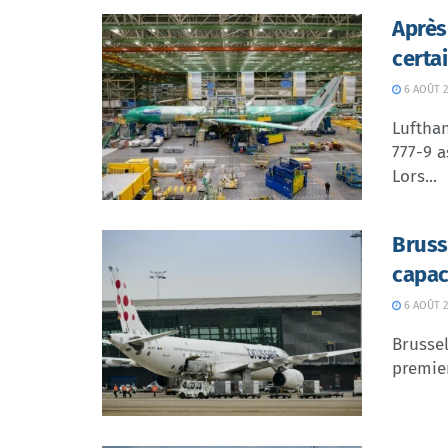
Après
certa
6 AOÛT 2
Lufthan
777-9 a
Lors...
Bruss
capac
6 AOÛT 2
Brussel
premier