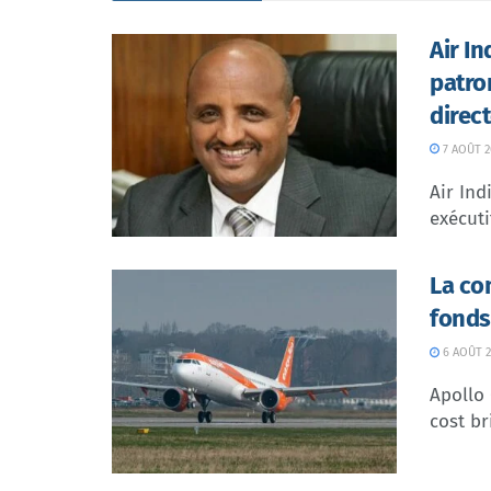
Air I
patro
direc
7 AOÛT 2
Air In
exécuti
La co
fonds
6 AOÛT 2
Apollo
cost br