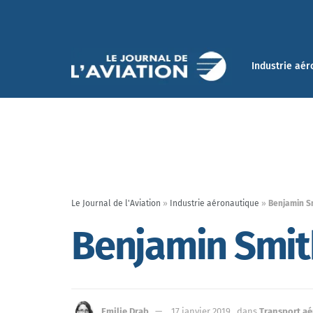
Industrie aér
Le Journal de l'Aviation
»
Industrie aéronautique
»
Benjamin S
Benjamin Smith
Emilie Drab
17 janvier 2019
dans
Transport aé