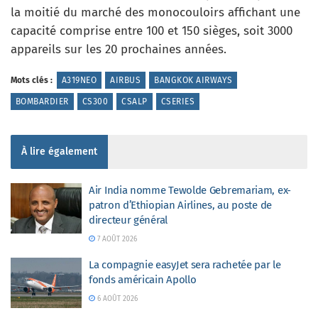
la moitié du marché des monocouloirs affichant une
capacité comprise entre 100 et 150 sièges, soit 3000
appareils sur les 20 prochaines années.
Mots clés :
A319NEO
AIRBUS
BANGKOK AIRWAYS
BOMBARDIER
CS300
CSALP
CSERIES
À lire également
Air India nomme Tewolde Gebremariam, ex-
patron d’Ethiopian Airlines, au poste de
directeur général
7 AOÛT 2026
La compagnie easyJet sera rachetée par le
fonds américain Apollo
6 AOÛT 2026