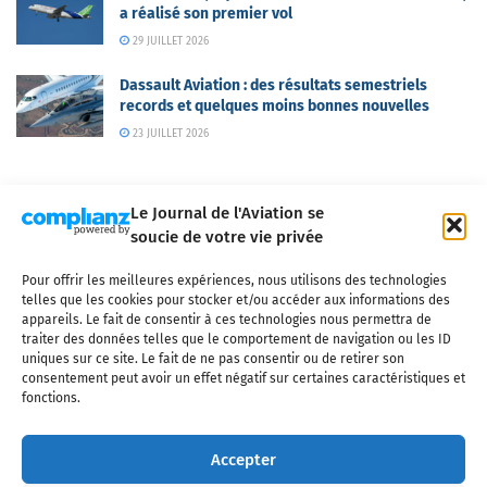
a réalisé son premier vol
29 JUILLET 2026
Dassault Aviation : des résultats semestriels
records et quelques moins bonnes nouvelles
23 JUILLET 2026
Le Journal de l'Aviation se
soucie de votre vie privée
Pour offrir les meilleures expériences, nous utilisons des technologies
Qui sommes-nous ?
Nous contacter
Partenaires
telles que les cookies pour stocker et/ou accéder aux informations des
Mentions légales
CGV
Politique de confidentialité
Cookies
appareils. Le fait de consentir à ces technologies nous permettra de
traiter des données telles que le comportement de navigation ou les ID
uniques sur ce site. Le fait de ne pas consentir ou de retirer son
consentement peut avoir un effet négatif sur certaines caractéristiques et
fonctions.
Copyright © 2025 LE JOURNAL DE L'AVIATION
- tous droits réservés - Le
Journal de l'Aviation, média français de référence couvrant l'actualité de
Accepter
l'industrie aéronautique, l'aviation commerciale, l'aviation d'affaires, les