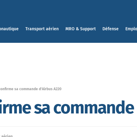
onautique
Transport aérien
MRO & Support
Défense
Emplo
 confirme sa commande d’Airbus A220
nfirme sa commande 
 aérien