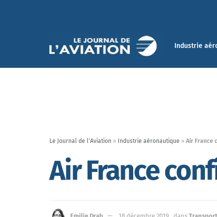
Industrie aér
Le Journal de l'Aviation
»
Industrie aéronautique
»
Air France
Air France co
Emilie Drab
18 décembre 2019
dans
Transport