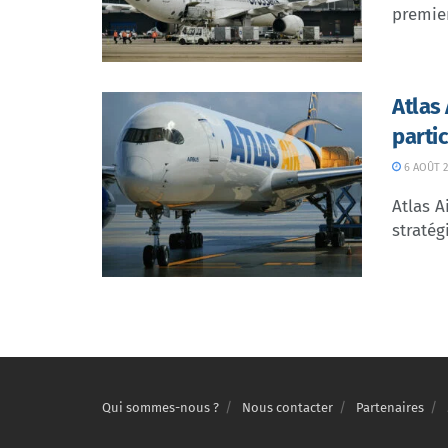
premier
Atlas
parti
6 AOÛT 2
Atlas A
stratég
Qui sommes-nous ?
Nous contacter
Partenaires