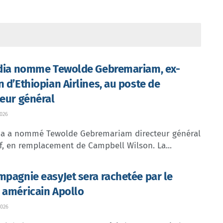
ndia nomme Tewolde Gebremariam, ex-
n d’Ethiopian Airlines, au poste de
teur général
026
dia a nommé Tewolde Gebremariam directeur général
f, en remplacement de Campbell Wilson. La...
mpagnie easyJet sera rachetée par le
 américain Apollo
026