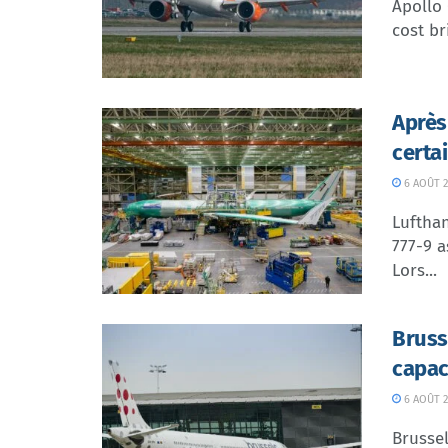
Apollo
cost br
Après
certa
6 AOÛT 2
Lufthan
777-9 a
Lors...
Bruss
capac
6 AOÛT 2
Brussel