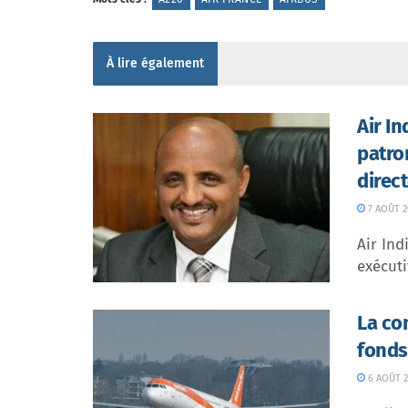
À lire également
Air I
patro
direc
7 AOÛT 2
Air In
exécuti
La co
fonds
6 AOÛT 2