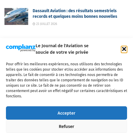
Dassault Aviation : des résultats semestriels
records et quelques moins bonnes nouvelles
23 JUILLET 2026
Le Journal de l'Aviation se
soucie de votre vie privée
Pour offrir les meilleures expériences, nous utilisons des technologies
Qui sommes-nous ?
Nous contacter
Partenaires
telles que les cookies pour stocker et/ou accéder aux informations des
Mentions légales
CGV
Politique de confidentialité
Cookies
appareils. Le fait de consentir à ces technologies nous permettra de
traiter des données telles que le comportement de navigation ou les ID
uniques sur ce site. Le fait de ne pas consentir ou de retirer son
consentement peut avoir un effet négatif sur certaines caractéristiques et
fonctions.
Copyright © 2025 LE JOURNAL DE L'AVIATION
- tous droits réservés - Le
Journal de l'Aviation, média français de référence couvrant l'actualité de
Accepter
l'industrie aéronautique, l'aviation commerciale, l'aviation d'affaires, les
services MRO et après-vente, le financement et la location d'aéronefs
Refuser
civils, l'aéronautique de défense et l'industrie spatiale. Toute reproduction,