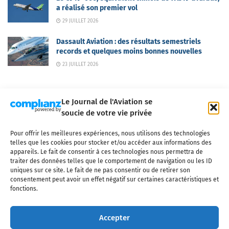
a réalisé son premier vol
29 JUILLET 2026
Dassault Aviation : des résultats semestriels
records et quelques moins bonnes nouvelles
23 JUILLET 2026
Le Journal de l'Aviation se
soucie de votre vie privée
Pour offrir les meilleures expériences, nous utilisons des technologies
Qui sommes-nous ?
Nous contacter
Partenaires
telles que les cookies pour stocker et/ou accéder aux informations des
Mentions légales
CGV
Politique de confidentialité
Cookies
appareils. Le fait de consentir à ces technologies nous permettra de
traiter des données telles que le comportement de navigation ou les ID
uniques sur ce site. Le fait de ne pas consentir ou de retirer son
consentement peut avoir un effet négatif sur certaines caractéristiques et
fonctions.
Copyright © 2025 LE JOURNAL DE L'AVIATION
- tous droits réservés - Le
Journal de l'Aviation, média français de référence couvrant l'actualité de
Accepter
l'industrie aéronautique, l'aviation commerciale, l'aviation d'affaires, les