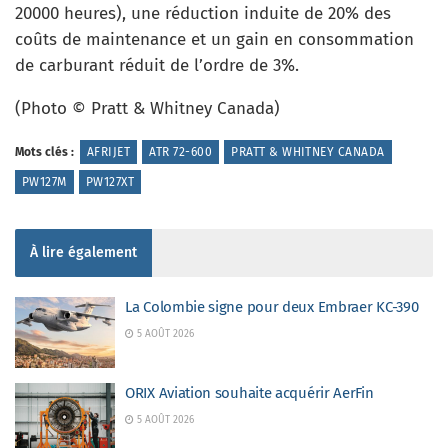
20000 heures), une réduction induite de 20% des
coûts de maintenance et un gain en consommation
de carburant réduit de l’ordre de 3%.
(Photo © Pratt & Whitney Canada)
Mots clés :
AFRIJET
ATR 72-600
PRATT & WHITNEY CANADA
PW127M
PW127XT
À lire également
La Colombie signe pour deux Embraer KC-390
5 AOÛT 2026
ORIX Aviation souhaite acquérir AerFin
5 AOÛT 2026