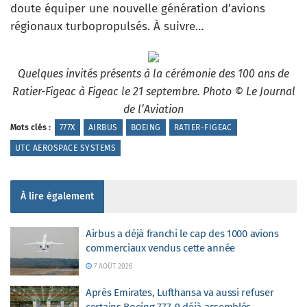
doute équiper une nouvelle génération d’avions
régionaux turbopropulsés. À suivre…
Quelques invités présents à la cérémonie des 100 ans de
Ratier-Figeac à Figeac le 21 septembre. Photo © Le Journal
de l’Aviation
Mots clés :
777X
AIRBUS
BOEING
RATIER-FIGEAC
UTC AEROSPACE SYSTEMS
À lire également
Airbus a déjà franchi le cap des 1000 avions
commerciaux vendus cette année
7 AOÛT 2026
Après Emirates, Lufthansa va aussi refuser