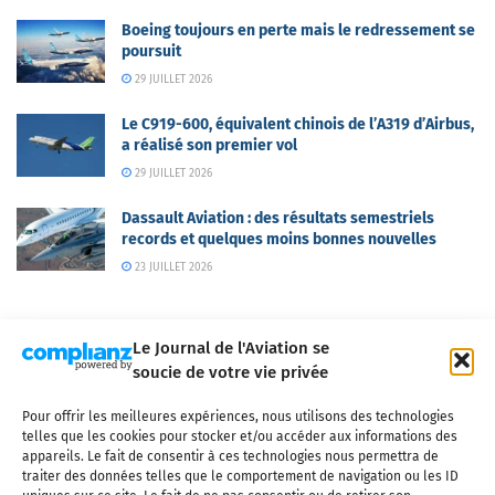
Boeing toujours en perte mais le redressement se
poursuit
29 JUILLET 2026
Le C919-600, équivalent chinois de l’A319 d’Airbus,
a réalisé son premier vol
29 JUILLET 2026
Dassault Aviation : des résultats semestriels
records et quelques moins bonnes nouvelles
23 JUILLET 2026
Le Journal de l'Aviation se
soucie de votre vie privée
Pour offrir les meilleures expériences, nous utilisons des technologies
Qui sommes-nous ?
Nous contacter
Partenaires
telles que les cookies pour stocker et/ou accéder aux informations des
Mentions légales
CGV
Politique de confidentialité
Cookies
appareils. Le fait de consentir à ces technologies nous permettra de
traiter des données telles que le comportement de navigation ou les ID