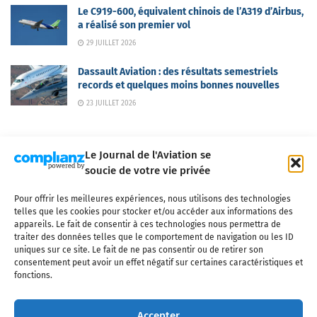
Le C919-600, équivalent chinois de l’A319 d’Airbus,
a réalisé son premier vol
29 JUILLET 2026
Dassault Aviation : des résultats semestriels
records et quelques moins bonnes nouvelles
23 JUILLET 2026
Le Journal de l'Aviation se
soucie de votre vie privée
Pour offrir les meilleures expériences, nous utilisons des technologies
Qui sommes-nous ?
Nous contacter
Partenaires
telles que les cookies pour stocker et/ou accéder aux informations des
Mentions légales
CGV
Politique de confidentialité
Cookies
appareils. Le fait de consentir à ces technologies nous permettra de
traiter des données telles que le comportement de navigation ou les ID
uniques sur ce site. Le fait de ne pas consentir ou de retirer son
consentement peut avoir un effet négatif sur certaines caractéristiques et
fonctions.
Copyright © 2025 LE JOURNAL DE L'AVIATION
- tous droits réservés - Le
Journal de l'Aviation, média français de référence couvrant l'actualité de
Accepter