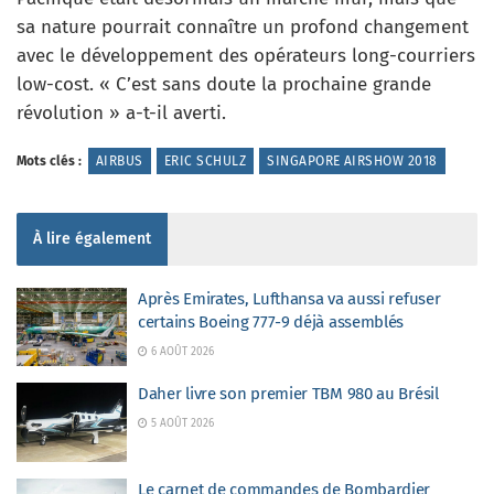
sa nature pourrait connaître un profond changement
avec le développement des opérateurs long-courriers
low-cost. « C’est sans doute la prochaine grande
révolution » a-t-il averti.
Mots clés :
AIRBUS
ERIC SCHULZ
SINGAPORE AIRSHOW 2018
À lire également
Après Emirates, Lufthansa va aussi refuser
certains Boeing 777-9 déjà assemblés
6 AOÛT 2026
Daher livre son premier TBM 980 au Brésil
5 AOÛT 2026
Le carnet de commandes de Bombardier