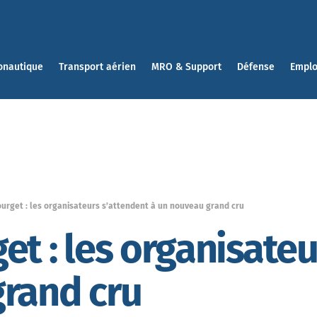
onautique
Transport aérien
MRO & Support
Défense
Emplo
urget : les organisateurs s’attendent à un nouveau grand cru
et : les organisateu
grand cru