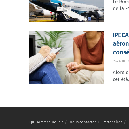
Le Boei
de la F
IPECA 
aéron
consé
4 AOÛT 2
Alors q
cet été
Qui sommes-nous ?
Nous contacter
Partenaires