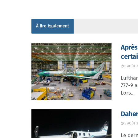
À lire également
Après
certa
6 AOÛT 2
Lufthan
777-9 a
Lors...
Daher
5 AOÛT 2
Le dern