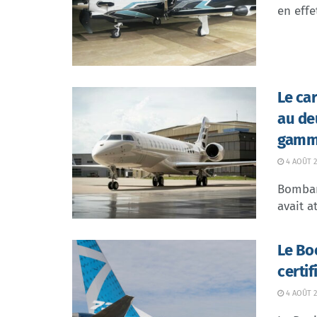
en effe
Le ca
au de
gamme
4 AOÛT 2
Bombar
avait at
Le Bo
certi
4 AOÛT 2