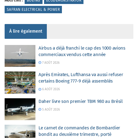
Mots clés :
BOEING
ECODEMONSTRATOR
SAFRAN ELECTRICAL & POWER
À lire également
Airbus a déjà franchi le cap des 1000 avions
commerciaux vendus cette année
7 AOÛT 2026
Après Emirates, Lufthansa va aussi refuser
certains Boeing 777-9 déjà assemblés
6 AOÛT 2026
Daher livre son premier TBM 980 au Brésil
5 AOÛT 2026
Le carnet de commandes de Bombardier
bondit au deuxième trimestre, porté