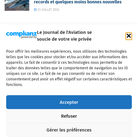
records et quelques moins bonnes nouvelles
23 JUILLET 2026
Le Journal de l'Aviation se
soucie de votre vie privée
Pour offrir les meilleures expériences, nous utilisons des technologies
Qui sommes-nous ?
Nous contacter
Partenaires
telles que les cookies pour stocker et/ou accéder aux informations des
Mentions légales
CGV
Politique de confidentialité
Cookies
appareils. Le fait de consentir à ces technologies nous permettra de
traiter des données telles que le comportement de navigation ou les ID
uniques sur ce site. Le fait de ne pas consentir ou de retirer son
consentement peut avoir un effet négatif sur certaines caractéristiques et
fonctions.
Copyright © 2025 LE JOURNAL DE L'AVIATION
- tous droits réservés - Le
Journal de l'Aviation, média français de référence couvrant l'actualité de
Accepter
l'industrie aéronautique, l'aviation commerciale, l'aviation d'affaires, les
services MRO et après-vente, le financement et la location d'aéronefs
Refuser
civils, l'aéronautique de défense et l'industrie spatiale. Toute reproduction,
totale ou partielle et sous quelque forme ou support que ce soit, est
interdite sans autorisation écrite spécifique du Journal de l’Aviation.
Gérer les préférences