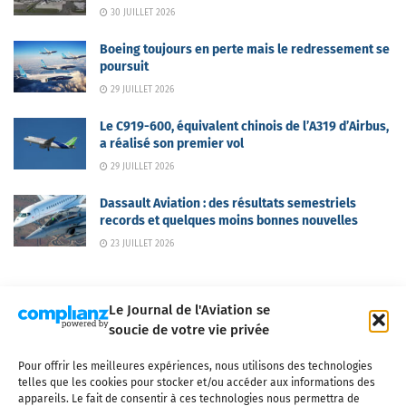
30 JUILLET 2026
Boeing toujours en perte mais le redressement se
poursuit
29 JUILLET 2026
Le C919-600, équivalent chinois de l’A319 d’Airbus,
a réalisé son premier vol
29 JUILLET 2026
Dassault Aviation : des résultats semestriels
records et quelques moins bonnes nouvelles
23 JUILLET 2026
Le Journal de l'Aviation se
soucie de votre vie privée
Pour offrir les meilleures expériences, nous utilisons des technologies
Qui sommes-nous ?
Nous contacter
Partenaires
telles que les cookies pour stocker et/ou accéder aux informations des
Mentions légales
CGV
Politique de confidentialité
Cookies
appareils. Le fait de consentir à ces technologies nous permettra de