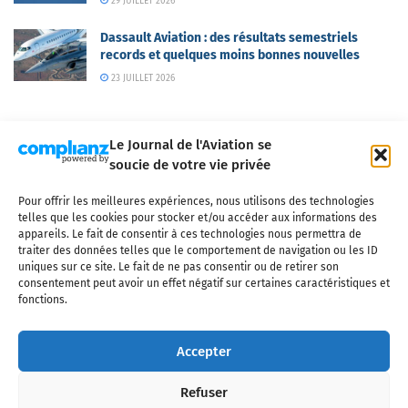
29 JUILLET 2026
Dassault Aviation : des résultats semestriels
records et quelques moins bonnes nouvelles
23 JUILLET 2026
Le Journal de l'Aviation se
soucie de votre vie privée
Pour offrir les meilleures expériences, nous utilisons des technologies
Qui sommes-nous ?
Nous contacter
Partenaires
telles que les cookies pour stocker et/ou accéder aux informations des
Mentions légales
CGV
Politique de confidentialité
Cookies
appareils. Le fait de consentir à ces technologies nous permettra de
traiter des données telles que le comportement de navigation ou les ID
uniques sur ce site. Le fait de ne pas consentir ou de retirer son
consentement peut avoir un effet négatif sur certaines caractéristiques et
fonctions.
Copyright © 2025 LE JOURNAL DE L'AVIATION
- tous droits réservés - Le
Journal de l'Aviation, média français de référence couvrant l'actualité de
Accepter
l'industrie aéronautique, l'aviation commerciale, l'aviation d'affaires, les
services MRO et après-vente, le financement et la location d'aéronefs
Refuser
civils, l'aéronautique de défense et l'industrie spatiale. Toute reproduction,