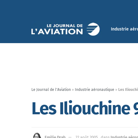
Industrie aér
Le Journal de l'Aviation
»
Industrie aéronautique
»
Les Iliouch
Les Iliouchine
Emilie Drab
22 août 2005
dans
Industrie aéro