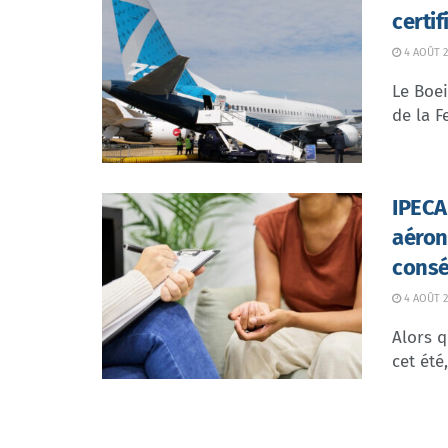
certi
4 AOÛT 2
Le Boei
de la F
IPECA 
aéron
consé
4 AOÛT 2
Alors q
cet été