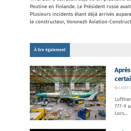
Poutine en Finlande. Le Président russe avait 
Plusieurs incidents étant déjà arrivés aupara
le constructeur, Voronezh Aviation-Construct
À lire également
Après
certa
6 AOÛT 2
Lufthan
777-9 a
Lors...