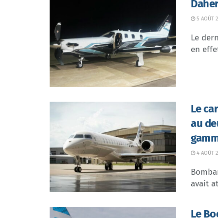
Daher
5 AOÛT 2
Le dern
en effe
Le ca
au de
gamme
4 AOÛT 2
Bombar
avait at
Le Bo