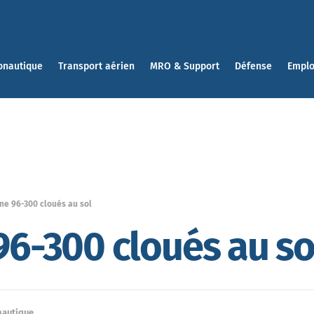
onautique
Transport aérien
MRO & Support
Défense
Emplo
ine 96-300 cloués au sol
 96-300 cloués au so
nautique