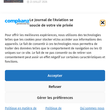
23 JUILLET 2026
Le Journal de l'Aviation se
soucie de votre vie privée
Pour offrir les meilleures expériences, nous utilisons des technologies
Qui sommes-nous ?
Nous contacter
Partenaires
telles que les cookies pour stocker et/ou accéder aux informations des
Mentions légales
CGV
Politique de confidentialité
Cookies
appareils. Le fait de consentir à ces technologies nous permettra de
traiter des données telles que le comportement de navigation ou les ID
uniques sur ce site. Le fait de ne pas consentir ou de retirer son
consentement peut avoir un effet négatif sur certaines caractéristiques et
fonctions.
Copyright © 2025 LE JOURNAL DE L'AVIATION
- tous droits réservés - Le
Journal de l'Aviation, média français de référence couvrant l'actualité de
Accepter
l'industrie aéronautique, l'aviation commerciale, l'aviation d'affaires, les
services MRO et après-vente, le financement et la location d'aéronefs
Refuser
civils, l'aéronautique de défense et l'industrie spatiale. Toute reproduction,
totale ou partielle et sous quelque forme ou support que ce soit, est
interdite sans autorisation écrite spécifique du Journal de l’Aviation.
Gérer les préférences
Politique en matière de
Politique de
Qui sommes-nous