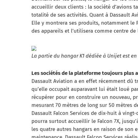
accueillir deux clients : la société d’avions t
totalité de ses activités. Quant à Dassault A
Elle y montrera ses produits, notamment le 
des appareils et l’utilisera comme centre de 
La partie du hangar K1 dédiée à Unijet est en 
Les sociétés de la plateforme toujours plus a
Dassault Aviation a en effet récemment dû t
qu’elle occupait auparavant lui était loué pa
récupérer pour en construire un nouveau, pr
mesurant 70 mètres de long sur 50 mètres de 
Dassault Falcon Services de dix-huit à vingt-q
pourra surtout accueillir le Falcon 7X, jusq
les quatre autres hangars en raison de son en
maintenance, Dassault Falcon Services réalisa