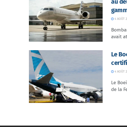
au de
gamme
4 AOÛT 2
Bombar
avait at
Le Bo
certi
4 AOÛT 2
Le Boei
de la F