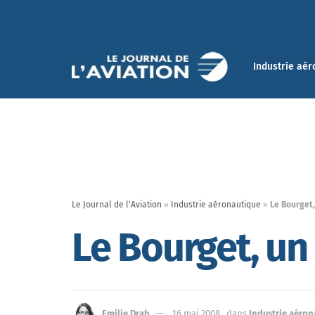
Industrie aér
Le Journal de l'Aviation
»
Industrie aéronautique
»
Le Bourget
Le Bourget, un
Emilie Drab
16 mai 2008
dans
Industrie aéron