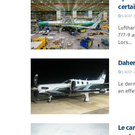
certa
6 AOÛT 2
Lufthan
777-9 a
Lors...
Daher
5 AOÛT 2
Le dern
en effe
Le ca