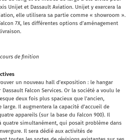
axis Unijet et Dassault Aviation. Unijet y exercera la
viation, elle utilisera sa partie comme « showroom ».
Falcon 7X, les différentes options d’aménagement
livraison.
cours de finition
ctives
rouver un nouveau hall d’exposition : le hangar
r Dassault Falcon Services. Or la société a voulu le
esque deux fois plus spacieux que l’ancien,
large. Il augmentera la capacité d’accueil de
uatre appareils (sur la base du Falcon 900). Il
u’à quatre simultanément, qui posait problème dans
vergure. Il sera dédié aux activités de
nt toutes les sortes de révisions existantes sur ses