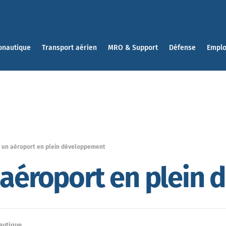
onautique
Transport aérien
MRO & Support
Défense
Emplo
, un aéroport en plein développement
 aéroport en plein
autique