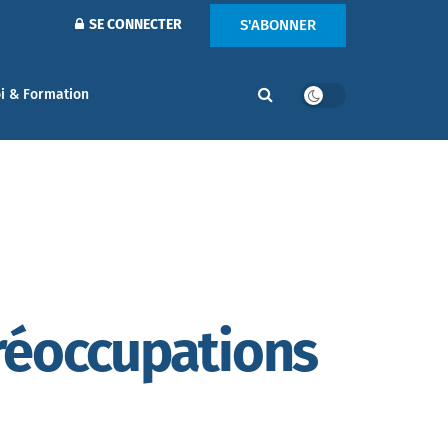
S'ABONNER
SE CONNECTER
i & Formation
réoccupations