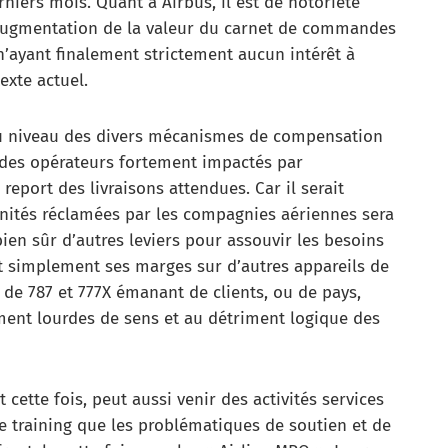
niers mois. Quant à Airbus, il est de notoriété
l’augmentation de la valeur du carnet de commandes
’ayant finalement strictement aucun intérêt à
exte actuel.
 au niveau des divers mécanismes de compensation
 des opérateurs fortement impactés par
report des livraisons attendues. Car il serait
emnités réclamées par les compagnies aériennes sera
ien sûr d’autres leviers pour assouvir les besoins
ut simplement ses marges sur d’autres appareils de
de 787 et 777X émanant de clients, ou de pays,
ement lourdes de sens et au détriment logique des
 cette fois, peut aussi venir des activités services
e training que les problématiques de soutien et de