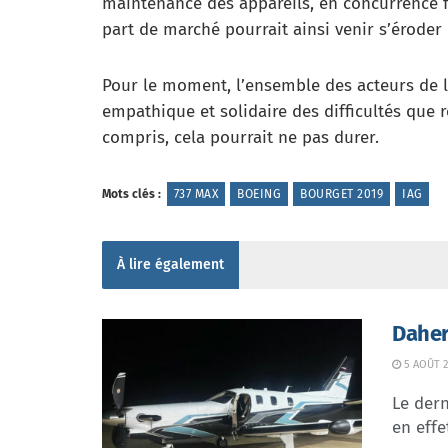
maintenance des appareils, en concurrence fr
part de marché pourrait ainsi venir s’éroder 
Pour le moment, l’ensemble des acteurs de l
empathique et solidaire des difficultés que 
compris, cela pourrait ne pas durer.
Mots clés :
737 MAX
BOEING
BOURGET 2019
IAG
À lire également
Daher
5 AOÛT 2
Le dern
en effe