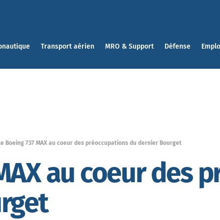
onautique
Transport aérien
MRO & Support
Défense
Emplo
Le Boeing 737 MAX au coeur des préoccupations du dernier Bourget
MAX au coeur des p
rget