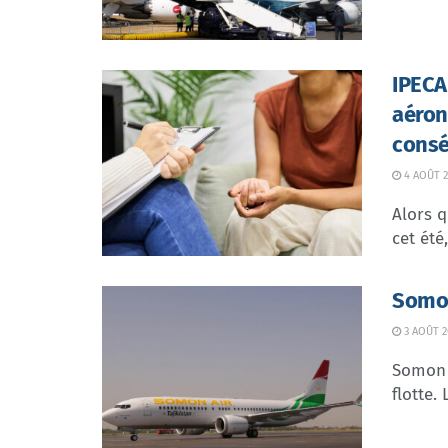
IPECA 
aéron
consé
4 AOÛT 2
Alors q
cet été
Somon
3 AOÛT 2
Somon 
flotte.