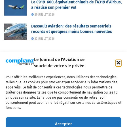
Le C919-600, équivalent chinois de l’A319 d’Airbus,
a réalisé son premier vol
29 JUILLET 2026
Dassault Aviation : des résultats semestriels
records et quelques moins bonnes nouvelles
23 JUILLET 2026
Le Journal de l'Aviation se
soucie de votre vie privée
Pour offrir les meilleures expériences, nous utilisons des technologies
Qui sommes-nous ?
Nous contacter
Partenaires
telles que les cookies pour stocker et/ou accéder aux informations des
Mentions légales
CGV
Politique de confidentialité
Cookies
appareils. Le fait de consentir à ces technologies nous permettra de
traiter des données telles que le comportement de navigation ou les ID
uniques sur ce site. Le fait de ne pas consentir ou de retirer son
consentement peut avoir un effet négatif sur certaines caractéristiques et
fonctions.
Copyright © 2025 LE JOURNAL DE L'AVIATION
- tous droits réservés - Le
Journal de l'Aviation, média français de référence couvrant l'actualité de
Accepter
l'industrie aéronautique, l'aviation commerciale, l'aviation d'affaires, les