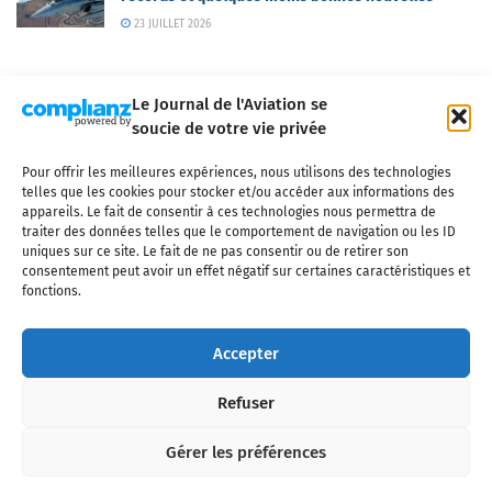
23 JUILLET 2026
Le Journal de l'Aviation se
soucie de votre vie privée
Pour offrir les meilleures expériences, nous utilisons des technologies
Qui sommes-nous ?
Nous contacter
Partenaires
telles que les cookies pour stocker et/ou accéder aux informations des
Mentions légales
CGV
Politique de confidentialité
Cookies
appareils. Le fait de consentir à ces technologies nous permettra de
traiter des données telles que le comportement de navigation ou les ID
uniques sur ce site. Le fait de ne pas consentir ou de retirer son
consentement peut avoir un effet négatif sur certaines caractéristiques et
fonctions.
Copyright © 2025 LE JOURNAL DE L'AVIATION
- tous droits réservés - Le
Journal de l'Aviation, média français de référence couvrant l'actualité de
Accepter
l'industrie aéronautique, l'aviation commerciale, l'aviation d'affaires, les
services MRO et après-vente, le financement et la location d'aéronefs
Refuser
civils, l'aéronautique de défense et l'industrie spatiale. Toute reproduction,
totale ou partielle et sous quelque forme ou support que ce soit, est
interdite sans autorisation écrite spécifique du Journal de l’Aviation.
Gérer les préférences