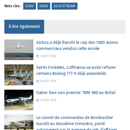
Mots clés :
G500
G600
GULFSTREAM
À lire également
Airbus a déjà franchi le cap des 1000 avions
commerciaux vendus cette année
7 AOÛT 2026
Après Emirates, Lufthansa va aussi refuser
certains Boeing 777-9 déjà assemblés
6 AOÛT 2026
Daher livre son premier TBM 980 au Brésil
5 AOÛT 2026
Le carnet de commandes de Bombardier
bondit au deuxième trimestre, porté
notamment par la gamme de jets d’affaires