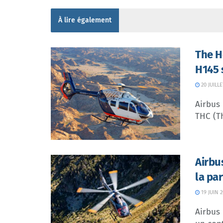
À lire également
The H
H145 
20 JUILLE
Airbus
THC (Th
Airbu
la pa
19 JUIN 
Airbus 