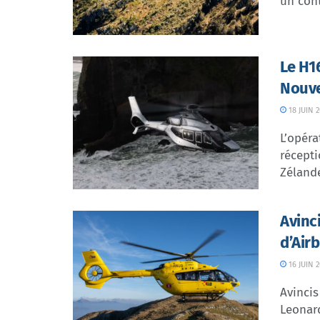
un cont
Le H1
Nouve
18 JUIN 
L’opéra
récept
Zélande,
Avinc
d’Air
16 JUIN 
Avincis
Leonard