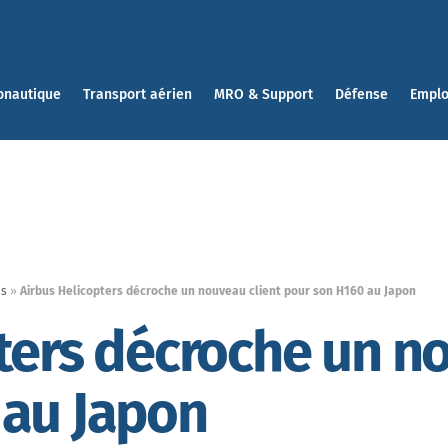
onautique
Transport aérien
MRO & Support
Défense
Emplo
es
»
Airbus Helicopters décroche un nouveau client pour son H160 au Japon
ters décroche un n
 au Japon