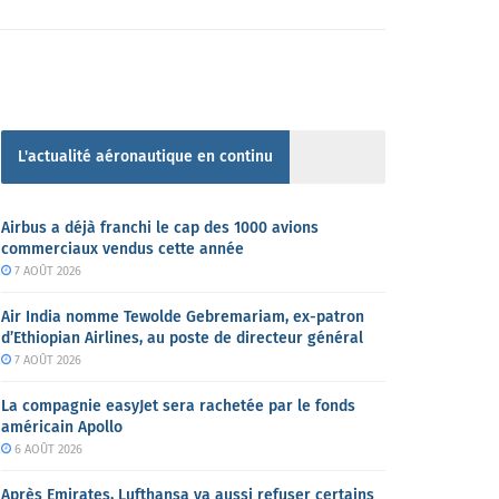
L'actualité aéronautique en continu
Airbus a déjà franchi le cap des 1000 avions
commerciaux vendus cette année
7 AOÛT 2026
Air India nomme Tewolde Gebremariam, ex-patron
d’Ethiopian Airlines, au poste de directeur général
7 AOÛT 2026
La compagnie easyJet sera rachetée par le fonds
américain Apollo
6 AOÛT 2026
Après Emirates, Lufthansa va aussi refuser certains