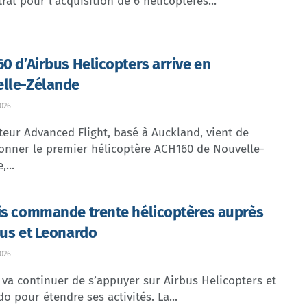
rat pour l’acquisition de 6 hélicoptères...
60 d’Airbus Helicopters arrive en
lle-Zélande
2026
teur Advanced Flight, basé à Auckland, vient de
ionner le premier hélicoptère ACH160 de Nouvelle-
...
is commande trente hélicoptères auprès
bus et Leonardo
2026
 va continuer de s’appuyer sur Airbus Helicopters et
o pour étendre ses activités. La...