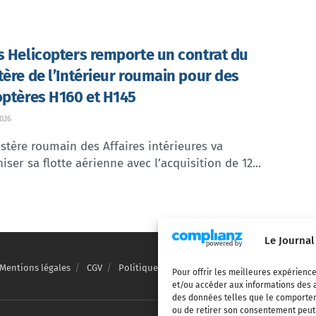
s Helicopters remporte un contrat du
tère de l’Intérieur roumain pour des
optères H160 et H145
2026
stère roumain des Affaires intérieures va
ser sa flotte aérienne avec l’acquisition de 12...
Le Journal
Mentions légales
CGV
Politique de confidentialité
Cookies
Pour offrir les meilleures expérience
et/ou accéder aux informations des a
des données telles que le comporteme
ou de retirer son consentement peut a