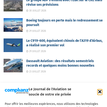
Le groupe ADP s’entend avec l’Etat sur le CRE mais
révise ses prévisions
30 JUILLET 2026
Boeing toujours en perte mais le redressement se
poursuit
29 JUILLET 2026
Le C919-600, équivalent chinois de l’A319 d’Airbus,
a réalisé son premier vol
29 JUILLET 2026
Dassault Aviation : des résultats semestriels
records et quelques moins bonnes nouvelles
23 JUILLET 2026
Le Journal de l'Aviation se
soucie de votre vie privée
Pour offrir les meilleures expériences, nous utilisons des technologies
Qui sommes-nous ?
Nous contacter
Partenaires