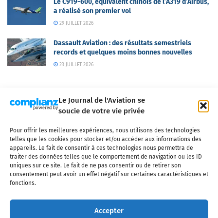
Le C919-600, équivalent chinois de l’A319 d’Airbus,
a réalisé son premier vol
29 JUILLET 2026
Dassault Aviation : des résultats semestriels
records et quelques moins bonnes nouvelles
23 JUILLET 2026
Le Journal de l'Aviation se
soucie de votre vie privée
Pour offrir les meilleures expériences, nous utilisons des technologies
Qui sommes-nous ?
Nous contacter
Partenaires
telles que les cookies pour stocker et/ou accéder aux informations des
Mentions légales
CGV
Politique de confidentialité
Cookies
appareils. Le fait de consentir à ces technologies nous permettra de
traiter des données telles que le comportement de navigation ou les ID
uniques sur ce site. Le fait de ne pas consentir ou de retirer son
consentement peut avoir un effet négatif sur certaines caractéristiques et
fonctions.
Copyright © 2025 LE JOURNAL DE L'AVIATION
- tous droits réservés - Le
Journal de l'Aviation, média français de référence couvrant l'actualité de
Accepter
l'industrie aéronautique, l'aviation commerciale, l'aviation d'affaires, les