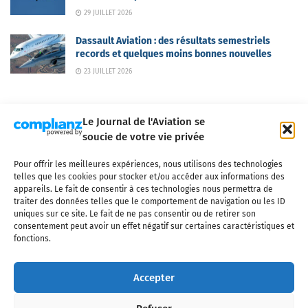
29 JUILLET 2026
Dassault Aviation : des résultats semestriels
records et quelques moins bonnes nouvelles
23 JUILLET 2026
Le Journal de l'Aviation se
soucie de votre vie privée
Pour offrir les meilleures expériences, nous utilisons des technologies
Qui sommes-nous ?
Nous contacter
Partenaires
telles que les cookies pour stocker et/ou accéder aux informations des
Mentions légales
CGV
Politique de confidentialité
Cookies
appareils. Le fait de consentir à ces technologies nous permettra de
traiter des données telles que le comportement de navigation ou les ID
uniques sur ce site. Le fait de ne pas consentir ou de retirer son
consentement peut avoir un effet négatif sur certaines caractéristiques et
fonctions.
Copyright © 2025 LE JOURNAL DE L'AVIATION
- tous droits réservés - Le
Journal de l'Aviation, média français de référence couvrant l'actualité de
Accepter
l'industrie aéronautique, l'aviation commerciale, l'aviation d'affaires, les
services MRO et après-vente, le financement et la location d'aéronefs