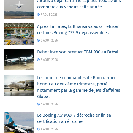
Airbus a déjà franchi le cap des 1000 avions
commerciaux vendus cette année
7 AOÛT 2026
Après Emirates, Lufthansa va aussi refuser
certains Boeing 777-9 déjà assemblés
6 AOÛT 2026
Daher livre son premier TBM 980 au Brésil
5 AOÛT 2026
Le carnet de commandes de Bombardier
bondit au deuxième trimestre, porté
notamment par la gamme de jets d’affaires
Global
4 AOÛT 2026
Le Boeing 737 MAX 7 décroche enfin sa
certification américaine
4 AOÛT 2026