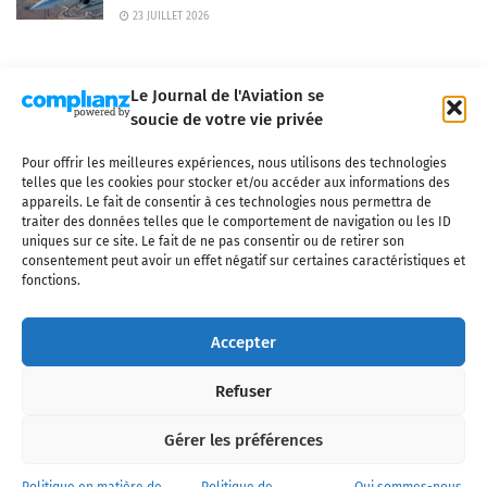
23 JUILLET 2026
Le Journal de l'Aviation se
soucie de votre vie privée
Pour offrir les meilleures expériences, nous utilisons des technologies
Qui sommes-nous ?
Nous contacter
Partenaires
telles que les cookies pour stocker et/ou accéder aux informations des
Mentions légales
CGV
Politique de confidentialité
Cookies
appareils. Le fait de consentir à ces technologies nous permettra de
traiter des données telles que le comportement de navigation ou les ID
uniques sur ce site. Le fait de ne pas consentir ou de retirer son
consentement peut avoir un effet négatif sur certaines caractéristiques et
fonctions.
Copyright © 2025 LE JOURNAL DE L'AVIATION
- tous droits réservés - Le
Journal de l'Aviation, média français de référence couvrant l'actualité de
Accepter
l'industrie aéronautique, l'aviation commerciale, l'aviation d'affaires, les
services MRO et après-vente, le financement et la location d'aéronefs
Refuser
civils, l'aéronautique de défense et l'industrie spatiale. Toute reproduction,
totale ou partielle et sous quelque forme ou support que ce soit, est
interdite sans autorisation écrite spécifique du Journal de l’Aviation.
Gérer les préférences