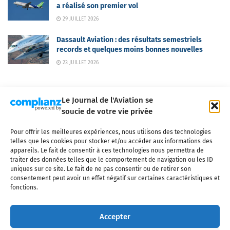
a réalisé son premier vol
29 JUILLET 2026
Dassault Aviation : des résultats semestriels
records et quelques moins bonnes nouvelles
23 JUILLET 2026
Le Journal de l'Aviation se
soucie de votre vie privée
Pour offrir les meilleures expériences, nous utilisons des technologies
Qui sommes-nous ?
Nous contacter
Partenaires
telles que les cookies pour stocker et/ou accéder aux informations des
Mentions légales
CGV
Politique de confidentialité
Cookies
appareils. Le fait de consentir à ces technologies nous permettra de
traiter des données telles que le comportement de navigation ou les ID
uniques sur ce site. Le fait de ne pas consentir ou de retirer son
consentement peut avoir un effet négatif sur certaines caractéristiques et
fonctions.
Copyright © 2025 LE JOURNAL DE L'AVIATION
- tous droits réservés - Le
Journal de l'Aviation, média français de référence couvrant l'actualité de
Accepter
l'industrie aéronautique, l'aviation commerciale, l'aviation d'affaires, les