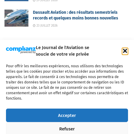
29 JUILLET 2026
Dassault Aviation : des résultats semestriels
records et quelques moins bonnes nouvelles
23 JUILLET 2026
Le Journal de l'Aviation se
soucie de votre vie privée
Pour offrir les meilleures expériences, nous utilisons des technologies
Qui sommes-nous ?
Nous contacter
Partenaires
telles que les cookies pour stocker et/ou accéder aux informations des
Mentions légales
CGV
Politique de confidentialité
Cookies
appareils. Le fait de consentir à ces technologies nous permettra de
traiter des données telles que le comportement de navigation ou les ID
uniques sur ce site. Le fait de ne pas consentir ou de retirer son
consentement peut avoir un effet négatif sur certaines caractéristiques et
fonctions.
Copyright © 2025 LE JOURNAL DE L'AVIATION
- tous droits réservés - Le
Journal de l'Aviation, média français de référence couvrant l'actualité de
Accepter
l'industrie aéronautique, l'aviation commerciale, l'aviation d'affaires, les
services MRO et après-vente, le financement et la location d'aéronefs
Refuser
civils, l'aéronautique de défense et l'industrie spatiale. Toute reproduction,