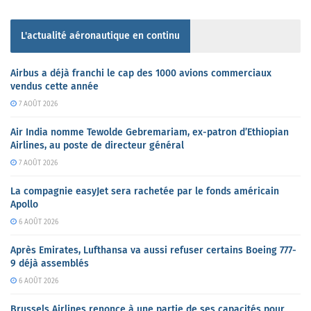
L'actualité aéronautique en continu
Airbus a déjà franchi le cap des 1000 avions commerciaux
vendus cette année
7 AOÛT 2026
Air India nomme Tewolde Gebremariam, ex-patron d’Ethiopian
Airlines, au poste de directeur général
7 AOÛT 2026
La compagnie easyJet sera rachetée par le fonds américain
Apollo
6 AOÛT 2026
Après Emirates, Lufthansa va aussi refuser certains Boeing 777-
9 déjà assemblés
6 AOÛT 2026
Brussels Airlines renonce à une partie de ses capacités pour