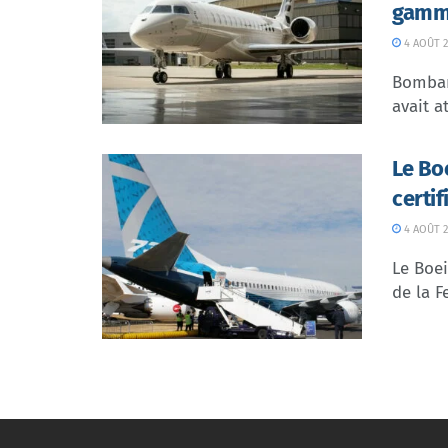
gamme
4 AOÛT 2
Bombar
avait at
Le Bo
certi
4 AOÛT 2
Le Boei
de la F