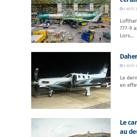
6 AOÛT 2
Lufthan
777-9 a
Lors...
Daher
5 AOÛT 2
Le dern
en effe
Le ca
au de