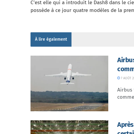
C’est elle qui a introduit le Dash8 dans le ci
possède à ce jour quatre modèles de la premi
À lire également
Airbu
comme
7 AOÛT 2
Airbus 
commer
Après
certa