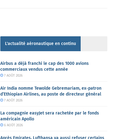
L'actualité aéronautique en continu
Airbus a déjà franchi le cap des 1000 avions
commerciaux vendus cette année
7 AOÛT 2026
Air India nomme Tewolde Gebremariam, ex-patron
d’Ethiopian Airlines, au poste de directeur général
7 AOÛT 2026
La compagnie easyJet sera rachetée par le fonds
américain Apollo
6 AOÛT 2026
Après Emirates, Lufthansa va aussi refuser certains