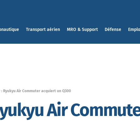
onautique
Transport aérien
MRO & Support
Défense
Emplo
 : Ryukyu Air Commuter acquiert un Q300
Ryukyu Air Commute