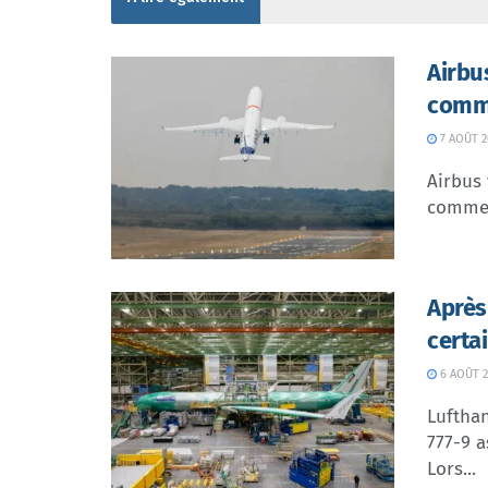
Airbu
comme
7 AOÛT 2
Airbus 
commer
Après
certa
6 AOÛT 2
Lufthan
777-9 a
Lors...