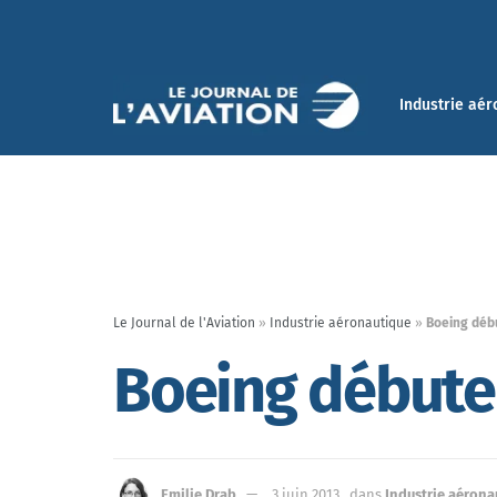
Industrie aér
Le Journal de l'Aviation
»
Industrie aéronautique
»
Boeing déb
Boeing débute 
Emilie Drab
3 juin 2013
dans
Industrie aérona