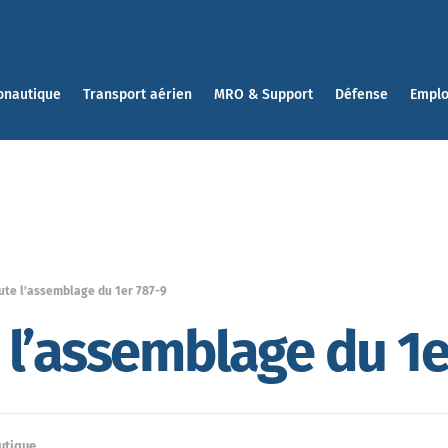
onautique
Transport aérien
MRO & Support
Défense
Emplo
ute l’assemblage du 1er 787-9
l’assemblage du 1e
utique