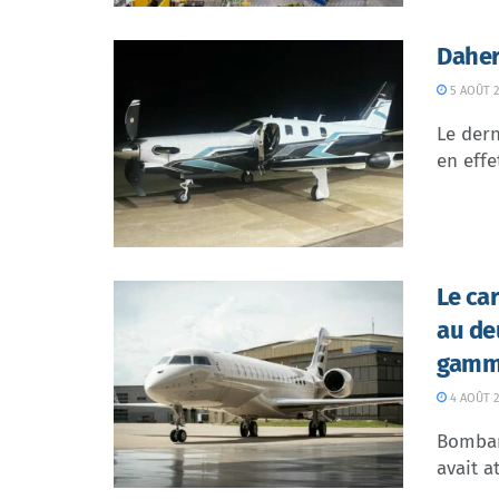
Daher
5 AOÛT 2
Le dern
en effe
Le ca
au de
gamme
4 AOÛT 2
Bombar
avait at