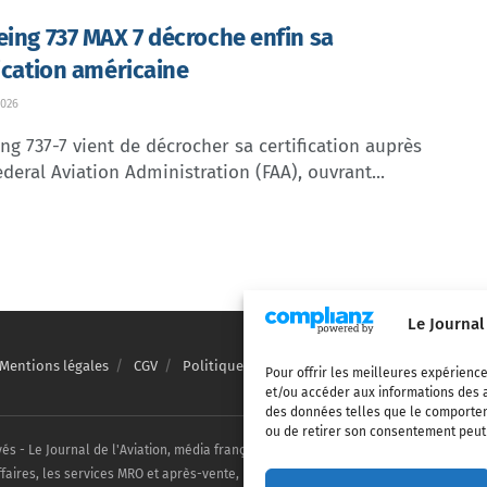
eing 737 MAX 7 décroche enfin sa
fication américaine
026
ng 737-7 vient de décrocher sa certification auprès
ederal Aviation Administration (FAA), ouvrant...
Le Journal
Mentions légales
CGV
Politique de confidentialité
Cookies
Pour offrir les meilleures expérience
et/ou accéder aux informations des a
des données telles que le comporteme
ou de retirer son consentement peut a
vés - Le Journal de l'Aviation, média français de référence couvrant l'actualité de
ffaires, les services MRO et après-vente, le financement et la location d'aéronefs c